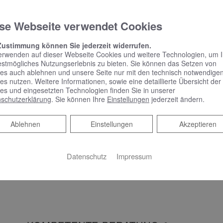
KEUCO PHÖNIX –
Spiegelschrank punktet
se Webseite verwendet Cookies
mit reduziertem Design
und benutzerfreundlicher
Zustimmung können Sie jederzeit widerrufen.
Bedienung
erwenden auf dieser Webseite Cookies und weitere Technologien, um 
estmögliches Nutzungserlebnis zu bieten. Sie können das Setzen von
es auch ablehnen und unsere Seite nur mit den technisch notwendige
Spiegelschrank punktet mit reduziertem
es nutzen. Weitere Informationen, sowie eine detaillierte Übersicht der
es und eingesetzten Technologien finden Sie in unserer
Design und benutzerfreundlicher Bedienung
schutzerklärung
. Sie können Ihre
Einstellungen
jederzeit ändern.
Schlicht, schön und mit vielen praktischen
Features – das zeichnet Phönix aus.…
Ablehnen
Ablehnen
Einstellungen
Akzeptieren
WEITERLESEN >>
Datenschutz
Impressum