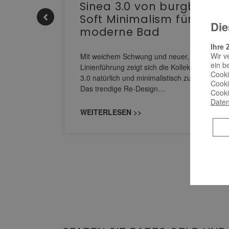
e |
Sinea 3.0 von burgbad:
Soft Minimalism für das
Die
moderne Bad
nskomfort
Ihre 
s
Wir v
Mit weichem Schwung und neuer, markanter
ein b
M NEO
Linienführung zeigt sich die Kollektion Sinea
Cooki
owohl zum
3.0 natürlich und minimalistisch zugleich.
Cooki
Das trendige Re-Design…
Cooki
Daten
WEITERLESEN >>