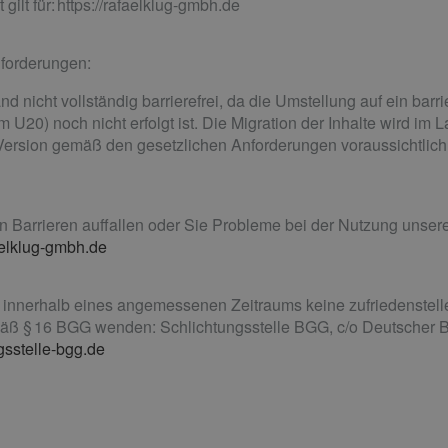
 gilt für: https://rafaelklug-gmbh.de
nforderungen:
d nicht vollständig barrierefrei, da die Umstellung auf ein barri
20) noch nicht erfolgt ist. Die Migration der Inhalte wird im L
ie Version gemäß den gesetzlichen Anforderungen voraussichtlic
Barrieren auffallen oder Sie Probleme bei der Nutzung unsere
elklug-gmbh.de
e innerhalb eines angemessenen Zeitraums keine zufriedenstell
mäß § 16 BGG wenden: Schlichtungsstelle BGG, c/o Deutscher Be
gsstelle-bgg.de