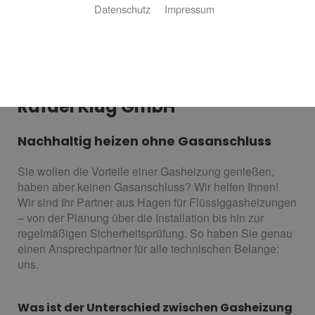
Datenschutz
Impressum
Ihre Flüssiggasheizung von
Rafael Klug GmbH
Nachhaltig heizen ohne Gasanschluss
Sie wollen die Vorteile einer Gasheizung genießen,
haben aber keinen Gasanschluss? Wir helfen Ihnen!
Wir sind Ihr Partner aus Hagen für Flüssiggasheizungen
– von der Planung über die Installation bis hin zur
regelmäßigen Sicherheitsprüfung. So haben Sie genau
einen Ansprechpartner für alle technischen Belange:
uns.
Was ist der Unterschied zwischen Gasheizung