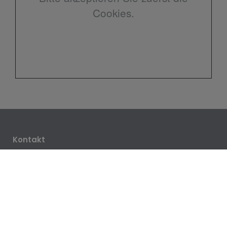
Cookies.
Kontakt
Rafael Klug GmbH
Am Huse 24
58091 Hagen
So erreichen Sie uns: