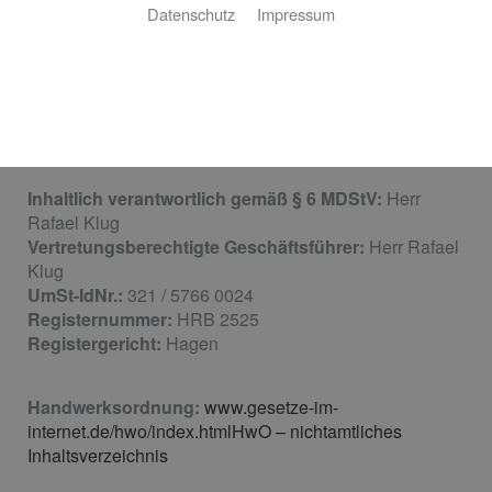
Rafael Klug GmbH
Datenschutz
Impressum
Am Huse 24
58091 Hagen
Telefon:
02331 73030
Telefax:
02331 73417
E-Mail:
info@rafaelklug-gmbh.de
Inhaltlich verantwortlich gemäß § 6 MDStV:
Herr
Rafael Klug
Vertretungsberechtigte Geschäftsführer:
Herr Rafael
Klug
UmSt-IdNr.:
321 / 5766 0024
Registernummer:
HRB 2525
Registergericht:
Hagen
Handwerksordnung:
www.gesetze-im-
internet.de/hwo/index.htmlHwO – nichtamtliches
Inhaltsverzeichnis