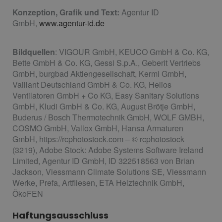
Konzeption, Grafik und Text:
Agentur ID
GmbH,
www.agentur-id.de
Bildquellen
: VIGOUR GmbH, KEUCO GmbH & Co. KG,
Bette GmbH & Co. KG, Gessi S.p.A., Geberit Vertriebs
GmbH, burgbad Aktiengesellschaft, Kermi GmbH,
Vaillant Deutschland GmbH & Co. KG, Helios
Ventilatoren GmbH + Co KG, Easy Sanitary Solutions
GmbH, Kludi GmbH & Co. KG, August Brötje GmbH,
Buderus / Bosch Thermotechnik GmbH, WOLF GMBH,
COSMO GmbH, Vallox GmbH, Hansa Armaturen
GmbH, https://rcphotostock.com – © rcphotostock
(3219), Adobe Stock: Adobe Systems Software Ireland
Limited, Agentur ID GmbH, ID 322518563 von Brian
Jackson, Viessmann Climate Solutions SE, Viessmann
Werke, Prefa, Artfliesen, ETA Heiztechnik GmbH,
ÖkoFEN
Haftungsausschluss