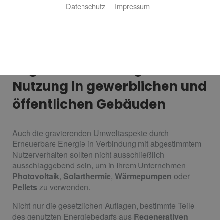
Datenschutz
Impressum
Regenerative Energie für die
Nutzung in gewerblichen und
öffentlichen Gebäuden
Auch die gravierenden Umweltaspekte durch
Erneuerbare Energie in Verbindung mit abgestimmtem
Nutzerverhalten sollten nicht ausschließlich
ausschlaggebend sein, um in Ihrem Unternehmen
Photovoltaik
,
Solarthermie
,
Wärmepumpen
oder
Pellets
zu verwenden.
Nicht nur die gesetzlichen Auflagen, bestimmte Teile
des genutzten Energiebedarfs aus
Regenerativen