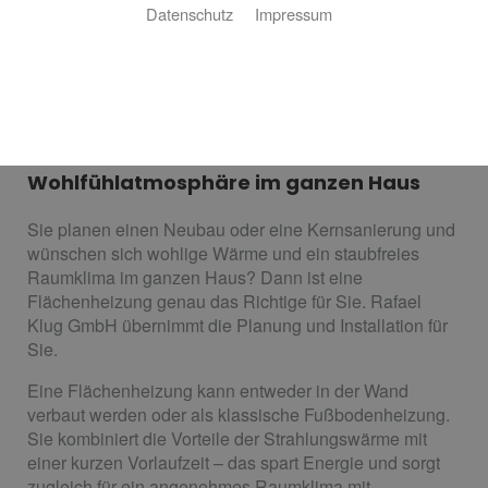
Datenschutz
Impressum
Wand- und Fußbodenheizung
Wohlfühlatmosphäre im ganzen Haus
Sie planen einen Neubau oder eine Kernsanierung und
wünschen sich wohlige Wärme und ein staubfreies
Raumklima im ganzen Haus? Dann ist eine
Flächenheizung genau das Richtige für Sie. Rafael
Klug GmbH übernimmt die Planung und Installation für
Sie.
Eine Flächenheizung kann entweder in der Wand
verbaut werden oder als klassische Fußbodenheizung.
Sie kombiniert die Vorteile der Strahlungswärme mit
einer kurzen Vorlaufzeit – das spart Energie und sorgt
zugleich für ein angenehmes Raumklima mit